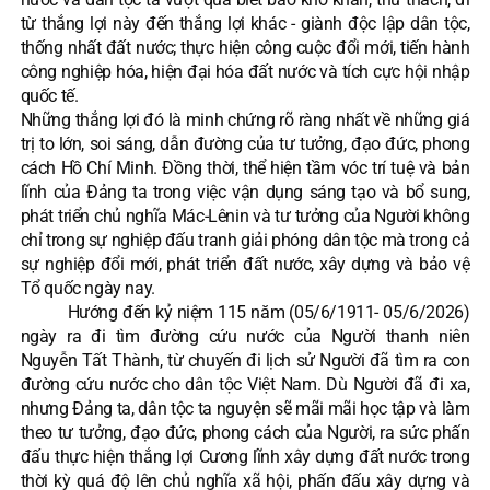
từ thắng lợi này đến thắng lợi khác - giành độc lập dân tộc,
thống nhất đất nước; thực hiện công cuộc đổi mới, tiến hành
công nghiệp hóa, hiện đại hóa đất nước và tích cực hội nhập
quốc tế.
Những thắng lợi đó là minh chứng rõ ràng nhất về những giá
trị to lớn, soi sáng, dẫn đường của tư tưởng, đạo đức, phong
cách Hồ Chí Minh. Đồng thời, thể hiện tầm vóc trí tuệ và bản
lĩnh của Đảng ta trong việc vận dụng sáng tạo và bổ sung,
phát triển chủ nghĩa Mác-Lênin và tư tưởng của Người không
chỉ trong sự nghiệp đấu tranh giải phóng dân tộc mà trong cả
sự nghiệp đổi mới, phát triển đất nước, xây dựng và bảo vệ
Tổ quốc ngày nay.
Hướng đến kỷ niệm 115 năm (05/6/1911- 05/6/2026)
ngày ra đi tìm đường cứu nước của Người thanh niên
Nguyễn Tất Thành, từ chuyến đi lịch sử Người đã tìm ra con
đường cứu nước cho dân tộc Việt Nam. Dù Người đã đi xa,
nhưng Đảng ta, dân tộc ta nguyện sẽ mãi mãi học tập và làm
theo tư tưởng, đạo đức, phong cách của Người, ra sức phấn
đấu thực hiện thắng lợi Cương lĩnh xây dựng đất nước trong
thời kỳ quá độ lên chủ nghĩa xã hội, phấn đấu xây dựng và