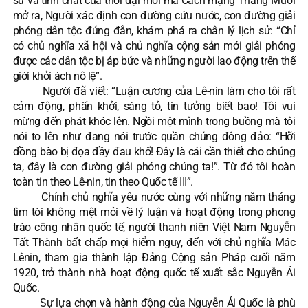
sử và tính chất của thời đại mới mà Cách mạng Tháng Mười
mở ra, Người xác định con đường cứu nước, con đường giải
phóng dân tộc đúng đắn, khám phá ra chân lý lịch sử: “Chỉ
có chủ nghĩa xã hội và chủ nghĩa cộng sản mới giải phóng
được các dân tộc bị áp bức và những người lao động trên thế
giới khỏi ách nô lệ”.
Người đã viết: “Luận cương của Lê-nin làm cho tôi rất
cảm động, phấn khởi, sáng tỏ, tin tưởng biết bao! Tôi vui
mừng đến phát khóc lên. Ngồi một mình trong buồng mà tôi
nói to lên như đang nói trước quần chúng đông đảo: “Hỡi
đồng bào bị đọa đầy đau khổ! Đây là cái cần thiết cho chúng
ta, đây là con đường giải phóng chúng ta!”. Từ đó tôi hoàn
toàn tin theo Lê-nin, tin theo Quốc tế III”.
Chính chủ nghĩa yêu nước cùng với những năm tháng
tìm tòi không mệt mỏi về lý luận và hoạt động trong phong
trào công nhân quốc tế, người thanh niên Việt Nam Nguyễn
Tất Thành bất chấp mọi hiểm nguy, đến với chủ nghĩa Mác
Lênin, tham gia thành lập Đảng Cộng sản Pháp cuối năm
1920, trở thành nhà hoạt động quốc tế xuất sắc Nguyễn Ái
Quốc.
Sự lựa chọn và hành động của Nguyễn Ái Quốc là phù