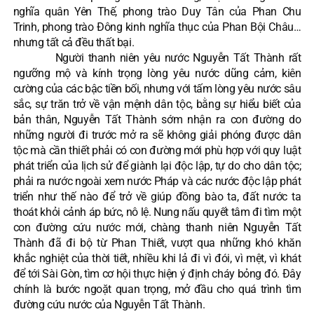
nghĩa quân Yên Thế, phong trào Duy Tân của Phan Chu
Trinh, phong trào Đông kinh nghĩa thục của Phan Bội Châu…
nhưng tất cả đều thất bại.
Người thanh niên yêu nước Nguyễn Tất Thành rất
ngưỡng mộ và kính trọng lòng yêu nước dũng cảm, kiên
cường của các bậc tiền bối, nhưng với tấm lòng yêu nước sâu
sắc, sự trăn trở về vận mệnh dân tộc, bằng sự hiểu biết của
bản thân, Nguyễn Tất Thành sớm nhận ra con đường do
những người đi trước mở ra sẽ không giải phóng được dân
tộc mà cần thiết phải có con đường mới phù hợp với quy luật
phát triển của lịch sử để giành lại độc lập, tự do cho dân tộc;
phải ra nước ngoài xem nước Pháp và các nước độc lập phát
triển như thế nào để trở về giúp đồng bào ta, đất nước ta
thoát khỏi cảnh áp bức, nô lệ. Nung nấu quyết tâm đi tìm một
con đường cứu nước mới, chàng thanh niên Nguyễn Tất
Thành đã đi bộ từ Phan Thiết, vượt qua những khó khăn
khắc nghiệt của thời tiết, nhiều khi lả đi vì đói, vì mệt, vì khát
để tới Sài Gòn, tìm cơ hội thực hiện ý định cháy bỏng đó. Đây
chính là bước ngoặt quan trọng, mở đầu cho quá trình tìm
đường cứu nước của Nguyễn Tất Thành.