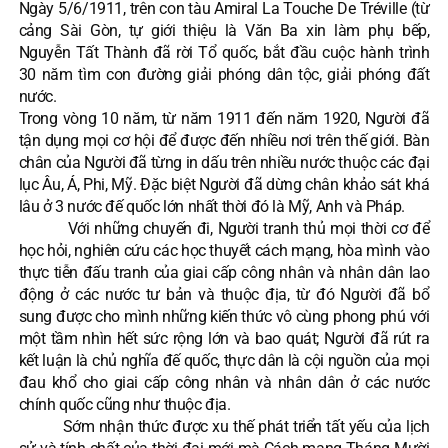
Ngày 5/6/1911, trên con tàu Amiral La Touche De Tréville (từ
cảng Sài Gòn, tự giới thiệu là Văn Ba xin làm phụ bếp,
Nguyễn Tất Thành đã rời Tổ quốc, bắt đầu cuộc hành trình
30 năm tìm con đường giải phóng dân tộc, giải phóng đất
nước.
Trong vòng 10 năm, từ năm 1911 đến năm 1920, Người đã
tận dụng mọi cơ hội để được đến nhiều nơi trên thế giới. Bàn
chân của Người đã từng in dấu trên nhiều nước thuộc các đại
lục Âu, Á, Phi, Mỹ. Đặc biệt Người đã dừng chân khảo sát khá
lâu ở 3 nước đế quốc lớn nhất thời đó là Mỹ, Anh và Pháp.
Với những chuyến đi, Người tranh thủ mọi thời cơ để
học hỏi, nghiên cứu các học thuyết cách mạng, hòa mình vào
thực tiễn đấu tranh của giai cấp công nhân và nhân dân lao
động ở các nước tư bản và thuộc địa, từ đó Người đã bổ
sung được cho mình những kiến thức vô cùng phong phú với
một tầm nhìn hết sức rộng lớn và bao quát; Người đã rút ra
kết luận là chủ nghĩa đế quốc, thực dân là cội nguồn của mọi
đau khổ cho giai cấp công nhân và nhân dân ở các nước
chính quốc cũng như thuộc địa.
Sớm nhận thức được xu thế phát triển tất yếu của lịch