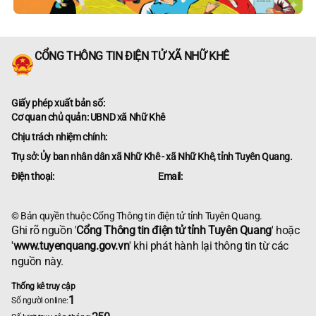
CỔNG THÔNG TIN ĐIỆN TỬ XÃ NHỮ KHÊ
Giấy phép xuất bản số:
Cơ quan chủ quản: UBND xã Nhữ Khê
Chịu trách nhiệm chính:
Trụ sở: Ủy ban nhân dân xã Nhữ Khê - xã Nhữ Khê, tỉnh Tuyên Quang.
Điện thoại:
Email:
© Bản quyền thuộc Cổng Thông tin điện tử tỉnh Tuyên Quang.
Ghi rõ nguồn '
Cổng Thông tin điện tử tỉnh Tuyên Quang
' hoặc
'
www.tuyenquang.gov.vn
' khi phát hành lại thông tin từ các
nguồn này.
Thống kê truy cập
1
Số người online: